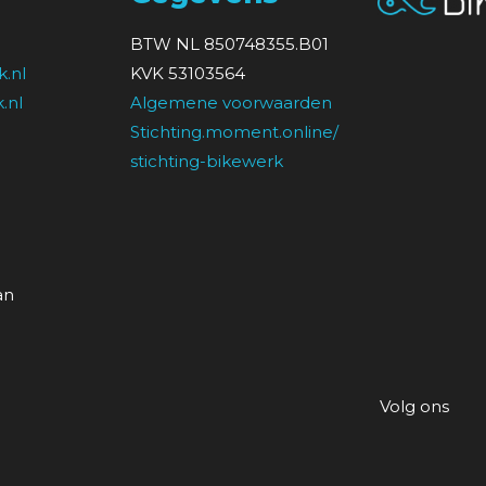
BTW NL 850748355.B01
.nl
KVK 53103564
.nl
Algemene voorwaarden
Stichting.moment.online/
stichting-bikewerk
an
Volg ons