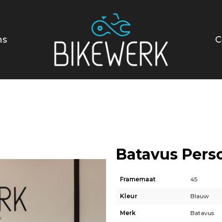
ns
C
Batavus Pers
Framemaat
45
Kleur
Blauw
Merk
Batavus