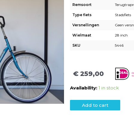
Remsoort
Terugtrap
Type fiets
Stadsfiets
Versnellingen
Geen versn
Wielmaat
28 inch
SKU
5446
€
259,00
Availability:
1 in stock
Add to cart