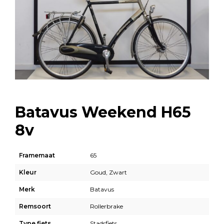
Batavus Weekend H65
8v
Framemaat
65
Kleur
Goud, Zwart
Merk
Batavus
Remsoort
Rollerbrake
Type fiets
Stadsfiets