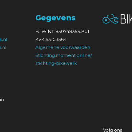
Gegevens
BTW NL 850748355.B01
.nl
KVK 53103564
.nl
Algemene voorwaarden
Stichting.moment.online/
stichting-bikewerk
an
Volg ons