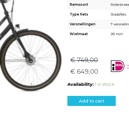
Remsoort
Rollerbrak
Type fiets
Stadsfiets
Versnellingen
7 versnelli
Wielmaat
28 inch
€
749,00
€
649,00
Availability:
1 in stock
Add to cart