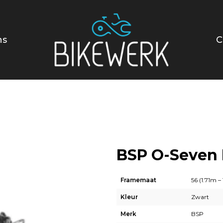
ns
C
BSP O-Seven 
Framemaat
56 (1.71m –
Kleur
Zwart
Merk
BSP