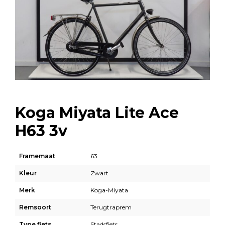
Koga Miyata Lite Ace
H63 3v
Framemaat
63
Kleur
Zwart
Merk
Koga-Miyata
Remsoort
Terugtraprem
Type fiets
Stadsfiets